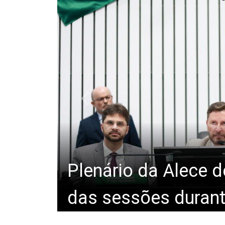
Alece retoma ativid
Plenário da Alece 
trabalhos das comi
das sessões durante
terça-feira