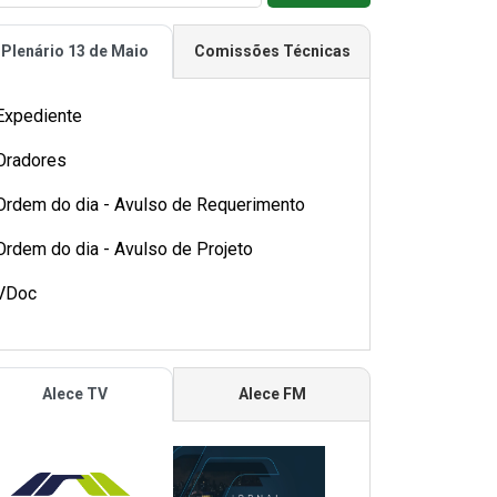
Plenário 13 de Maio
Comissões Técnicas
Expediente
Oradores
Ordem do dia - Avulso de Requerimento
Ordem do dia - Avulso de Projeto
VDoc
Alece TV
Alece FM