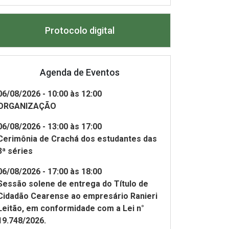
Protocolo digital
Agenda de Eventos
06/08/2026 - 10:00 às 12:00
ORGANIZAÇÃO
Comitê de
Departamento
06/08/2026 - 13:00 às 17:00
esponsabilidade
Contatos da Alece
Saúde e
Cerimônia de Crachá dos estudantes das
Social
Assistência So
3ª séries
06/08/2026 - 17:00 às 18:00
Sessão solene de entrega do Título de
Cidadão Cearense ao empresário Ranieri
Leitão, em conformidade com a Lei n°
19.748/2026.