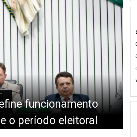
ades legislativas e
define funcionamento
ssões técnicas nessa
 o período eleitoral