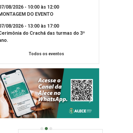
Escola Superi
07/08/2026 - 10:00 às 12:00
Emissão de
itais de Licitação
Parlament
MONTAGEM DO EVENTO
Certificados
Cearense (Uni
07/08/2026 - 13:00 às 17:00
Cerimônia do Crachá das turmas do 3º
ano.
Todos os eventos
Escritório de
Manual de
ireitos Humanos
Inesp
Identidade Vi
ei Tito de Alencar