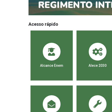
Acesso rápido
con Alece
Alcance Enem
Alece 2030