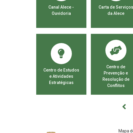
rio final - CPI
Canal Alece -
Carta de Serviço
da Enel
Ouvidoria
da Alece
Centro de
Centro de Estudos
Prevenção e
e Atividades
Resolução de
Estratégicas
Conflitos
Mapa do