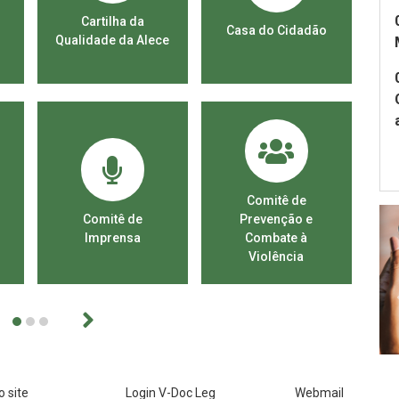
s
Cartilha da
Casa do Cidadão
Ed
Qualidade da Alece
Comitê de
Comitê de
Prevenção e
D
Imprensa
Combate à
Fr
Violência
1
2
3
 site
Login V-Doc Leg
Webmail